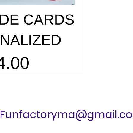
Funfactoryma@gmail.c