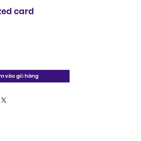
zed card
m vào giỏ hàng