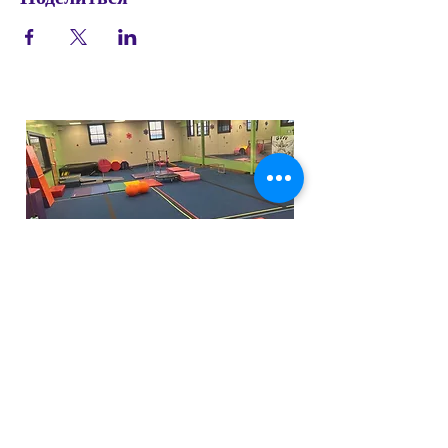
Funfactoryma@gmail.com