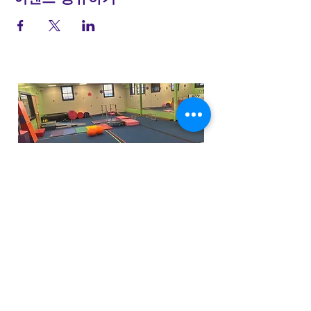
funfactoryma@gmail.com