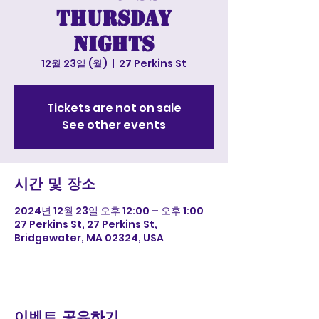
Thursday
nights
12월 23일 (월)
  |  
27 Perkins St
Tickets are not on sale
See other events
시간 및 장소
2024년 12월 23일 오후 12:00 – 오후 1:00
27 Perkins St, 27 Perkins St,
Bridgewater, MA 02324, USA
이벤트 공유하기