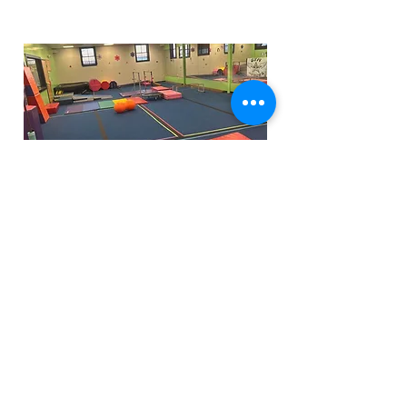
funfactoryma@gmail.com
Located in the gray factory building
27 PERKINS STREET BRIDGEWATER MA