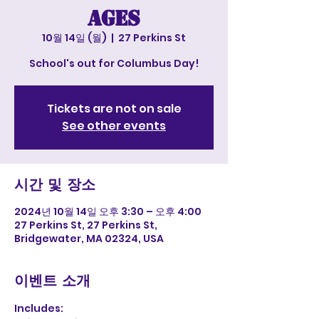
ages
10월 14일 (월)
  |  
27 Perkins St
School's out for Columbus Day!
Tickets are not on sale
See other events
시간 및 장소
2024년 10월 14일 오후 3:30 – 오후 4:00
27 Perkins St, 27 Perkins St,
Bridgewater, MA 02324, USA
이벤트 소개
Includes: