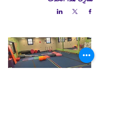
Funfactoryma@gmail.com